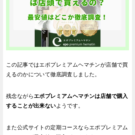
この記事ではエポプレミアムヘマチンが店舗で買
えるのかについて徹底調査しました。
残念ながら
エポプレミアムヘマチンは店舗で購入
することが出来ない
ようです。
また公式サイトの定期コースならエポプレミアム