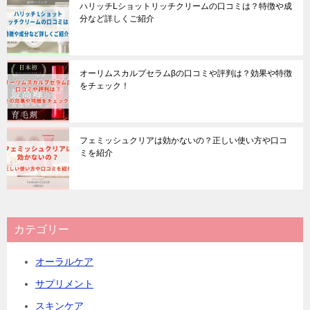
ハリッチLショットリッチクリームの口コミは？特徴や成
分など詳しくご紹介
オーリムスカルプセラムβの口コミや評判は？効果や特徴
をチェック！
フェミッシュクリアは効かないの？正しい使い方や口コ
ミを紹介
カテゴリー
オーラルケア
サプリメント
スキンケア