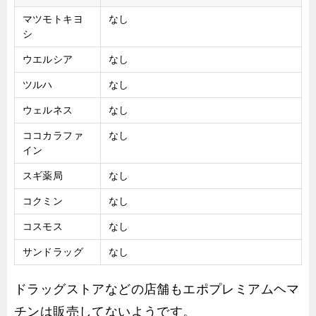
マツモトキヨ
なし
シ
ウエルシア
なし
ツルハ
なし
ウェルネス
なし
ココカラファ
なし
イン
スギ薬局
なし
コクミン
なし
コスモス
なし
サンドラッグ
なし
ドラッグストアなどの店舗もエポプレミアムヘマ
チンは販売してないようです。