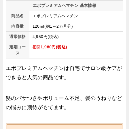
エポプレミアムヘマチン 基本情報
商品名
エポプレミアムヘマチン
内容量
120ml(約1～2カ月分)
通常価格
4,950円(税込)
定期コー
初回1,980円(税込)
ス
エポプレミアムヘマチンは自宅でサロン級ケアが
できると人気の商品です。
髪のパサつきやボリューム不足、髪のうねりなど
の悩みに期待がもてます。