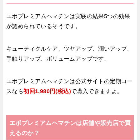
エポプレミアムヘマチンは実験の結果5つの効果
が認められているそうです。
キューティクルケア、ツヤアップ、潤いアップ、
手触りアップ、ボリュームアップです。
エポプレミアムヘマチンは公式サイトの定期コー
スなら
初回1,980円(税込)
で購入できますよ。
エポプレミアムヘマチンは店舗や販売店で買
えるのか？