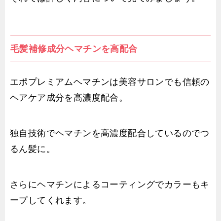
毛髪補修成分ヘマチンを高配合
エポプレミアムヘマチンは美容サロンでも信頼の
ヘアケア成分を高濃度配合。
独自技術でヘマチンを高濃度配合しているのでつ
るん髪に。
さらにヘマチンによるコーティングでカラーもキ
ープしてくれます。