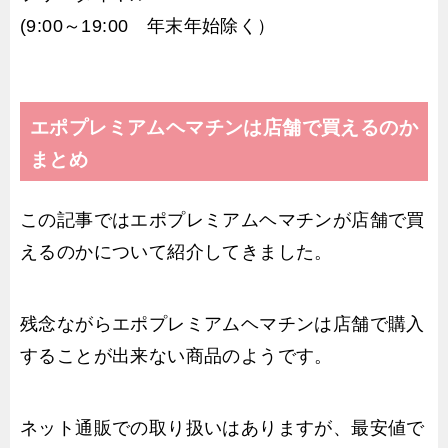
(9:00～19:00 年末年始除く）
エポプレミアムヘマチンは店舗で買えるのか
まとめ
この記事ではエポプレミアムヘマチンが店舗で買
えるのかについて紹介してきました。
残念ながらエポプレミアムヘマチンは店舗で購入
することが出来ない商品のようです。
ネット通販での取り扱いはありますが、最安値で