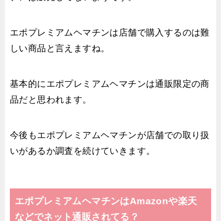
エポプレミアムヘマチンは店舗で購入するのは難
しい商品と言えますね。
基本的にエポプレミアムヘマチンは通販限定の商
品だと思われます。
今後もエポプレミアムヘマチンが店舗での取り扱
いがあるか調査を続けていきます。
エポプレミアムヘマチンはAmazonや楽天
などでネット通販されてる？