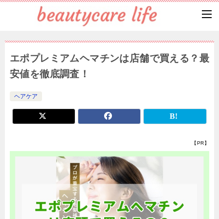
エポプレミアムヘマチンは店舗で買える？最
安値を徹底調査！
ヘアケア
【PR】