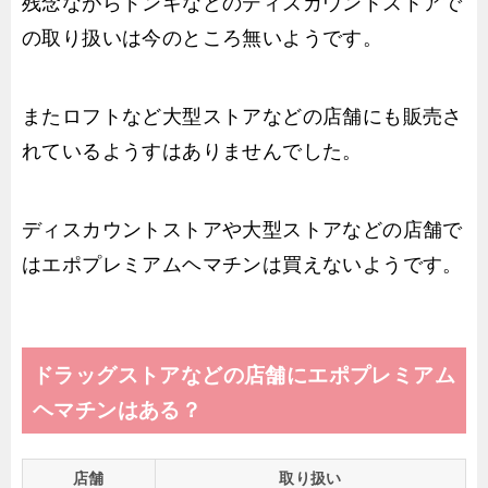
残念ながらドンキなどのディスカウントストアで
の取り扱いは今のところ無いようです。
またロフトなど大型ストアなどの店舗にも販売さ
れているようすはありませんでした。
ディスカウントストアや大型ストアなどの店舗で
はエポプレミアムヘマチンは買えないようです。
ドラッグストアなどの店舗にエポプレミアム
ヘマチンはある？
店舗
取り扱い